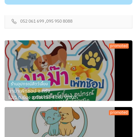
052 061 699 ,095 950 8088
promoted
ร้านอุปกรณ์สัตว์เลี้ยง
มาม๊าเพ็ทช๊อป จ.ตรัง
52/1 ต.เมือง อ.เมืองตรัง จ.ตรัง 92000
promoted