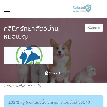
คลินิกรักษาสัตว์บ้าน
Share
หมอเบญ
1 See All
[bsa_pro_ad_space id=9]
102/2 หมู่ 5 ต.หนองผึ้ง อ.สารภี จ.เชียงใหม่ 50140