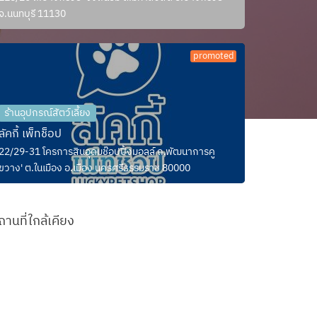
จ.นนทบุรี 11130
promoted
ร้านอุปกรณ์สัตว์เลี้ยง
ลัคกี้ เพ็ทช็อป
22/29-31 โครการสินอุดมช๊อปปิ้งมอลล์ ถ.พัฒนาการคู
ขวาง' ต.ในเมือง อ.เมือง นครศรีธรรมราช 80000
ถานที่ใกล้เคียง