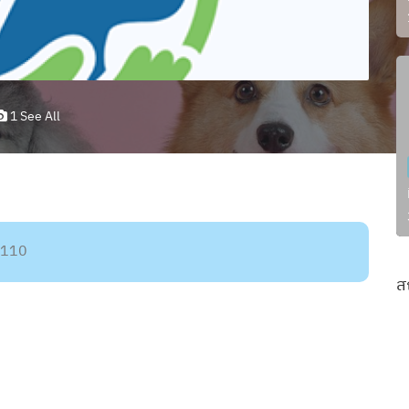
1 See All
20110
ส