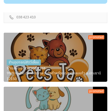
038 423 410
promoted
ร้านอุปกรณ์สัตว์เลี้ยง
ร้านเพ็ทจ้า ตลาดชัชวาล
99/9 หมู่บ้าน ตลาดชัชวาล ต.บึงคำพร้อย อ.ลาดหลุมแก้ว จ.ปทุมธานี
12150
promoted