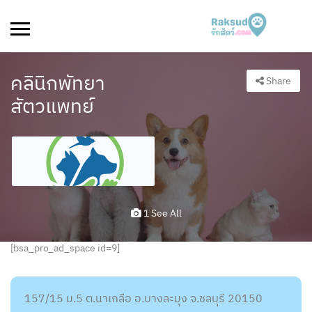
คลินิกพัทยา
Share
สัตวแพทย์
1 See All
[bsa_pro_ad_space id=9]
157/15 ม.5 ต.นาเกลือ อ.บางละมุง จ.ชลบุรี 20150