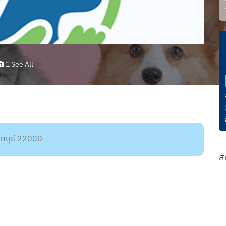
1 See All
ันทบุรี 22000
ส