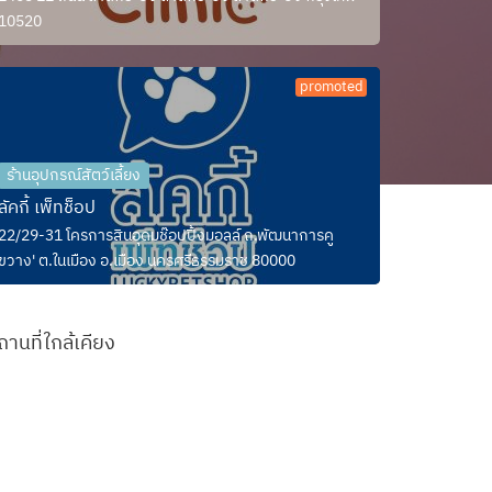
10520
promoted
ร้านอุปกรณ์สัตว์เลี้ยง
ลัคกี้ เพ็ทช็อป
22/29-31 โครการสินอุดมช๊อปปิ้งมอลล์ ถ.พัฒนาการคู
ขวาง' ต.ในเมือง อ.เมือง นครศรีธรรมราช 80000
ถานที่ใกล้เคียง