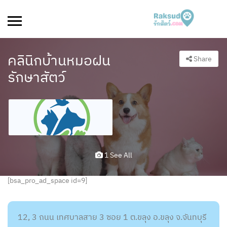
คลินิกบ้านหมอฝน
Share
รักษาสัตว์
1 See All
[bsa_pro_ad_space id=9]
12, 3 ถนน เทศบาลสาย 3 ซอย 1 ต.ขลุง อ.ขลุง จ.จันทบุรี