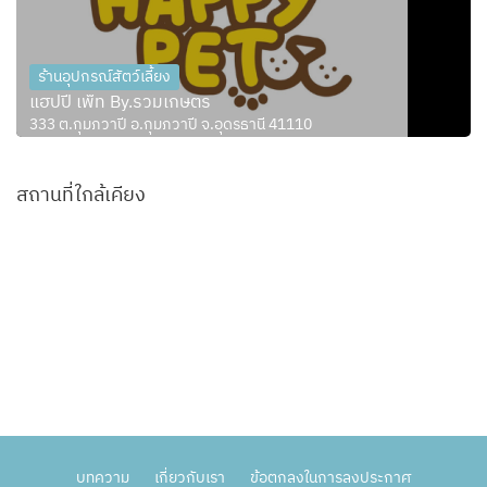
ร้านอุปกรณ์สัตว์เลี้ยง
แฮปปี้ เพ็ท By.รวมเกษตร
333 ต.กุมภวาปี อ.กุมภวาปี จ.อุดรธานี 41110
สถานที่ใกล้เคียง
บทความ
เกี่ยวกับเรา
ข้อตกลงในการลงประกาศ