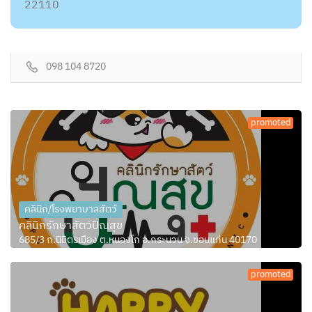
22110
098 104 8720
promoted
คลินิก/โรงพยาบาลสัตว์
คลินิกรักษาสัตว์ปัณสุข
685/3 ถ.นิมิตรเมือง ต.หนองโก อ.กระนวน จ.ขอนแก่น 40170
promoted