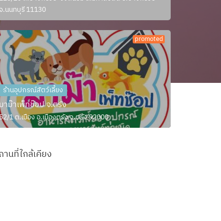
จ.นนทบุรี 11130
promoted
ร้านอุปกรณ์สัตว์เลี้ยง
มาม๊าเพ็ทช๊อป จ.ตรัง
52/1 ต.เมือง อ.เมืองตรัง จ.ตรัง 92000
ถานที่ใกล้เคียง