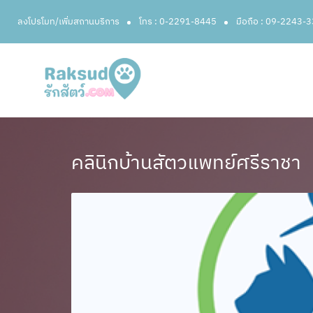
ลงโปรโมท/เพิ่มสถานบริการ
โทร : 0-2291-8445
มือถือ : 09-2243-
คลินิกบ้านสัตวแพทย์ศรีราชา