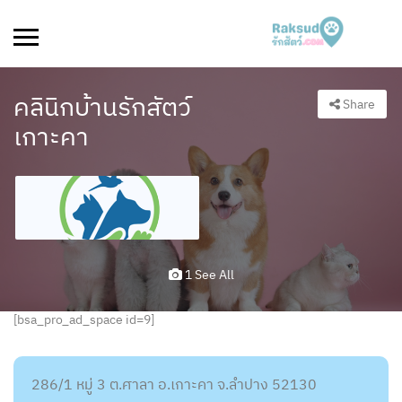
คลินิกบ้านรักสัตว์
Share
เกาะคา
1 See All
[bsa_pro_ad_space id=9]
286/1 หมู่ 3 ต.ศาลา อ.เกาะคา จ.ลำปาง 52130