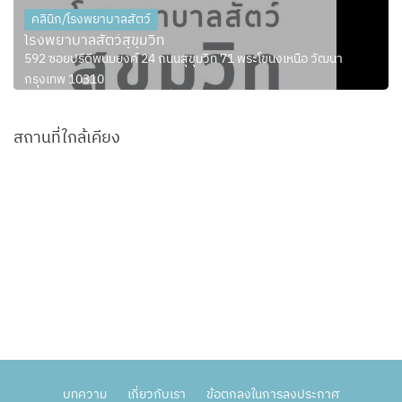
คลินิก/โรงพยาบาลสัตว์
โรงพยาบาลสัตว์สุขุมวิท
592 ซอยปรีดีพนมยงค์ 24 ถนนสุขุมวิท 71 พระโขนงเหนือ วัฒนา
กรุงเทพ 10310
สถานที่ใกล้เคียง
บทความ
เกี่ยวกับเรา
ข้อตกลงในการลงประกาศ