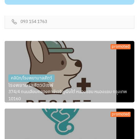
093 154 1763
promoted
คลินิก/โรงพยาบาลสัตว์
โรงพยาบาลสัตว์บีเซฟ
374/4 ถนนเลียบคลองภาษีเจริญฝั่งใต้ หนองแขม หนองแขม กรุงเทพ
10160
promoted