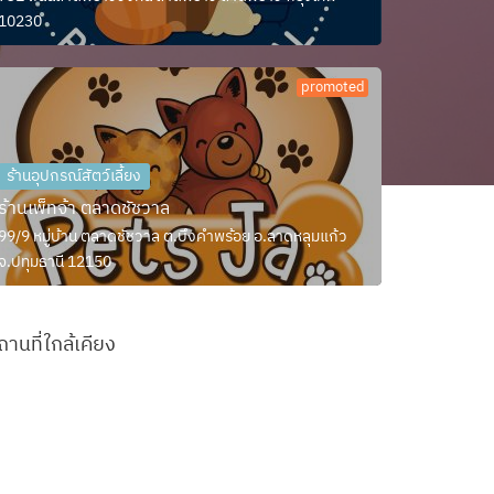
10230
promoted
ร้านอุปกรณ์สัตว์เลี้ยง
ร้านเพ็ทจ้า ตลาดชัชวาล
99/9 หมู่บ้าน ตลาดชัชวาล ต.บึงคำพร้อย อ.ลาดหลุมแก้ว
จ.ปทุมธานี 12150
ถานที่ใกล้เคียง