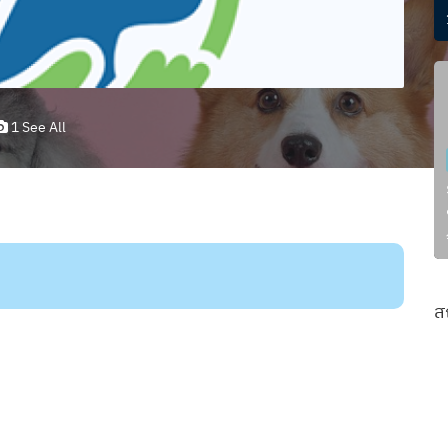
1 See All
ส