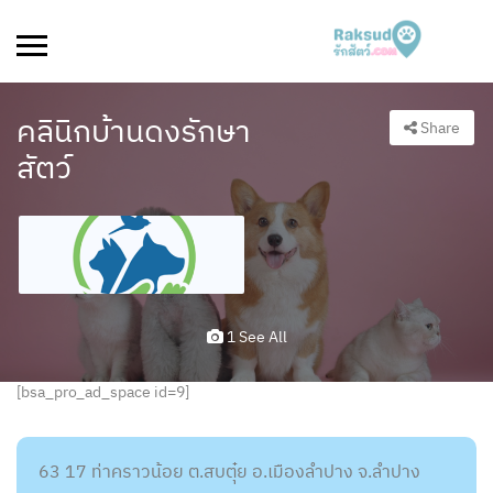
คลินิกบ้านดงรักษา
Share
สัตว์
1 See All
[bsa_pro_ad_space id=9]
63 17 ท่าคราวน้อย ต.สบตุ๋ย อ.เมืองลำปาง จ.ลำปาง