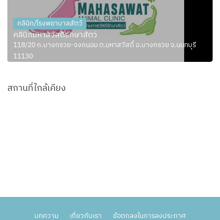
คลินิก/โรงพยาบาลสัตว์
คลินิกมหาสวัสดิ์รักษาสัตว์
118/20 ถ.บางกรวย-จงถนอม ต.มหาสวัสดิ์ อ.บางกรวย จ.นนทบุรี
11130
สถานที่ใกล้เคียง
บทความ
เกี่ยวกับเรา
ข้อตกลงในการลงประกาศ