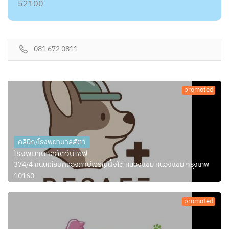
52100
081 672 0811
promoted
คลินิก/โรงพยาบาลสัตว์
โรงพยาบาลสัตว์บีเซฟ
374/4 ถนนเลียบคลองภาษีเจริญฝั่งใต้ หนองแขม หนองแขม กรุงเทพ
10160
promoted