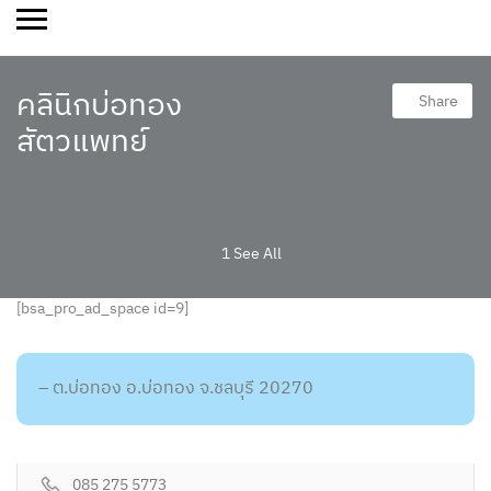
คลินิกบ่อทอง
Share
สัตวแพทย์
1 See All
[bsa_pro_ad_space id=9]
– ต.บ่อทอง อ.บ่อทอง จ.ชลบุรี 20270
085 275 5773
คลินิก/โรงพยาบาลสัตว์