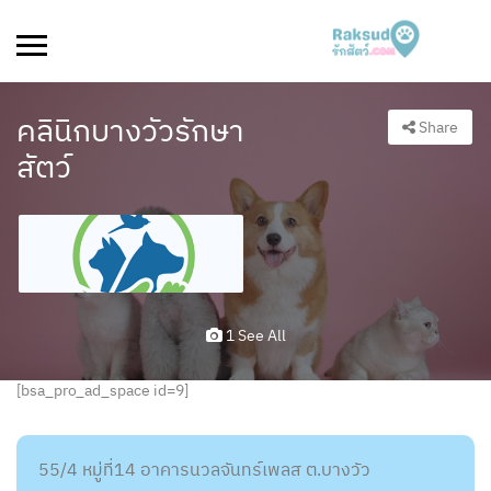
คลินิกบางวัวรักษา
Share
สัตว์
1 See All
[bsa_pro_ad_space id=9]
55/4 หมู่ที่14 อาคารนวลจันทร์เพลส ต.บางวัว