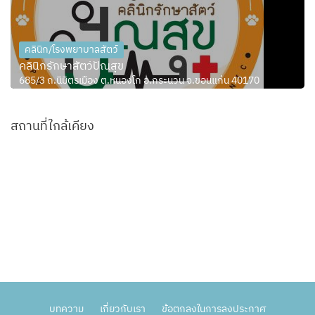
คลินิก/โรงพยาบาลสัตว์
คลินิกรักษาสัตว์ปัณสุข
685/3 ถ.นิมิตรเมือง ต.หนองโก อ.กระนวน จ.ขอนแก่น 40170
สถานที่ใกล้เคียง
บทความ
เกี่ยวกับเรา
ข้อตกลงในการลงประกาศ