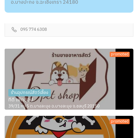
อ.บางปะกง จ.ฉะเชิงเทรา 24180
095 774 6308
promoted
ร้านอุปกรณ์สัตว์เลี้ยง
ทีดี เพ็ทช็อป
39/31 หมู่ 5 ต.บางละมุง อ.บางละมุง จ.ชลบุรี 20150
promoted