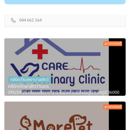
044 661 164
promoted
คลินิก/โรงพยาบาลสัตว์
คลินิกรักษาสัตว์วีแคร์
395/24-25 ถนนบรรณาการ ต.ในเมือง อ.เมืองชัยภูมิ จ.ชัยภูมิ 36000
promoted