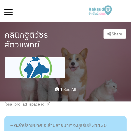
คลินิกฐิติวัชร
Share
สัตวแพทย์
1 See All
[bsa_pro_ad_space id=9]
– ต.ลำปลายมาศ อ.ลำปลายมาศ จ.บุรีรัมย์ 31130