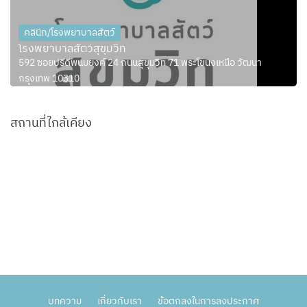
คลินิก/โรงพยาบาลสัตว์
โรงพยาบาลสัตว์สุขุมวิท
592 ซอยปรีดีพนมยงค์ 24 ถนนสุขุมวิท 71 พระโขนงเหนือ วัฒนา
กรุงเทพ 10310
สถานที่ใกล้เคียง
บทความ
เกี่ยวกับเรา
ข้อตกลงในการลงประกาศ