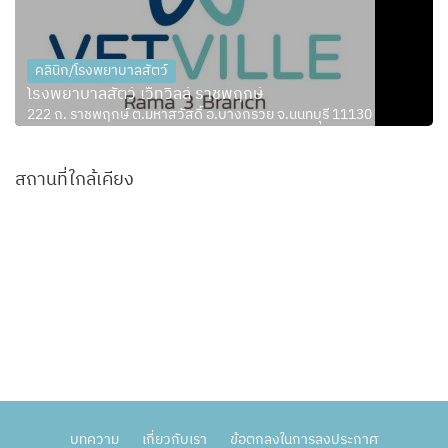
คลินิก/โรงพยาบาลสัตว์
โรงพยาบาลสัตว์ เว็ทวิลล์ ราชพฤกษ์
222 ถ. ราชพฤกษ์ ต.มหาสวัสดิ์ อ.บางกรวย จ.นนทบุรี 11130
สถานที่ใกล้เคียง
บทความ
เกี่ยวกับเรา
ข้อตกลงในการลงประกาศ