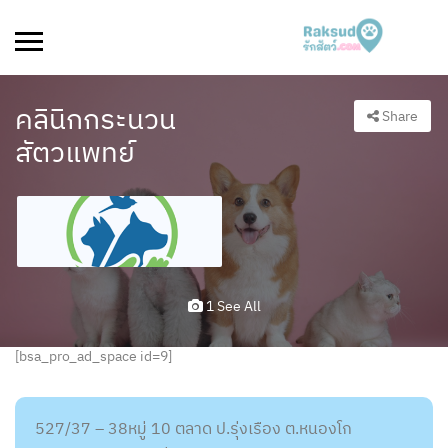
คลินิกกระนวน
Share
สัตวแพทย์
1 See All
[bsa_pro_ad_space id=9]
527/37 – 38หมู่ 10 ตลาด ป.รุ่งเรือง ต.หนองโก