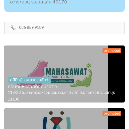
อ.กระนวน จ.ขอนแก่น 40170
086 859 9189
promoted
คลินิก/โรงพยาบาลสัตว์
คลินิกมหาสวัสดิ์รักษาสัตว์
118/20 ถ.บางกรวย-จงถนอม ต.มหาสวัสดิ์ อ.บางกรวย จ.นนทบุรี
11130
promoted