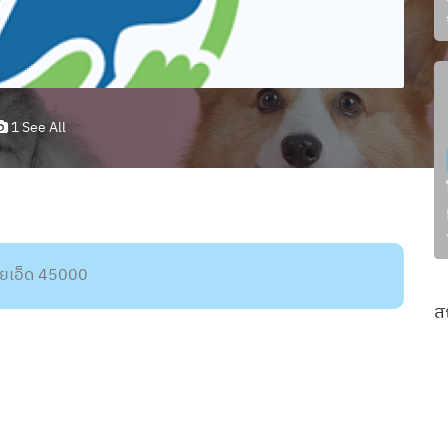
1 See All
้อยเอ็ด 45000
ส