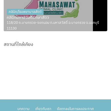
คลินิก/โรงพยาบาลสัตว์
คลินิกมหาสวัสดิ์รักษาสัตว์
118/20 ถ.บางกรวย-จงถนอม ต.มหาสวัสดิ์ อ.บางกรวย จ.นนทบุรี
11130
สถานที่ใกล้เคียง
บทความ
เกี่ยวกับเรา
ข้อตกลงในการลงประกาศ