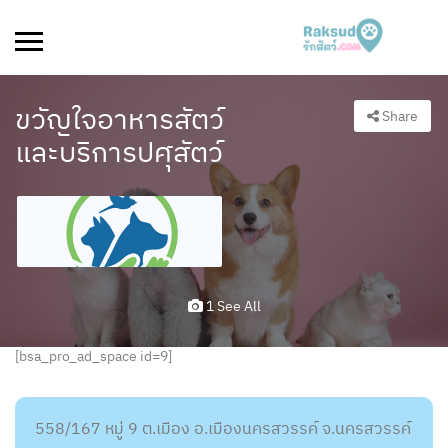
ขวัญใจอาหารสัตว์
Share
และบริการปศุสัตว์
1 See All
[bsa_pro_ad_space id=9]
558/167 หมู่ 9 ต.เมือง อ.เมืองนครสวรรค์ จ.นครสวรรค์