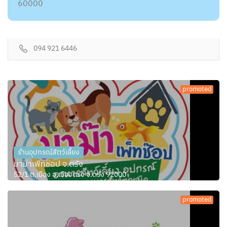
60000
094 921 6446
promoted
ร้านอุปกรณ์สัตว์เลี้ยง
มาม๊าเพ็ทช๊อป จ.ตรัง
52/1 ต.เมือง อ.เมืองตรัง จ.ตรัง 92000
promoted