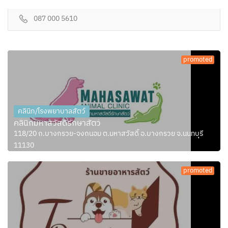
087 000 5610
promoted
คลินิก/โรงพยาบาลสัตว์
คลินิกมหาสวัสดิ์รักษาสัตว์
118/20 ถ.บางกรวย-จงถนอม ต.มหาสวัสดิ์ อ.บางกรวย จ.นนทบุรี
11130
promoted