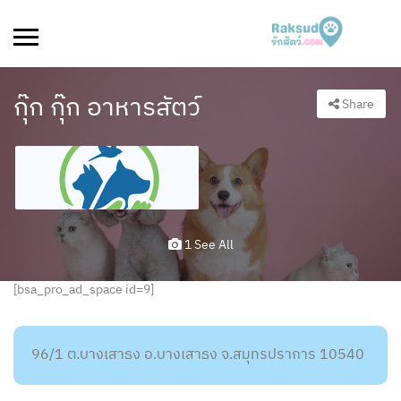
กุ๊ก กุ๊ก อาหารสัตว์
Share
1 See All
[bsa_pro_ad_space id=9]
96/1 ต.บางเสาธง อ.บางเสาธง จ.สมุทรปราการ 10540