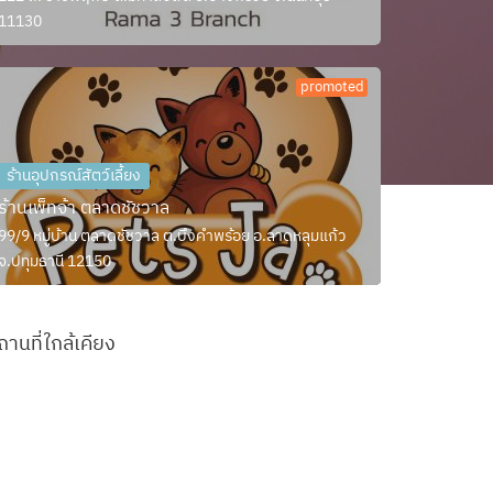
11130
promoted
ร้านอุปกรณ์สัตว์เลี้ยง
ร้านเพ็ทจ้า ตลาดชัชวาล
99/9 หมู่บ้าน ตลาดชัชวาล ต.บึงคำพร้อย อ.ลาดหลุมแก้ว
จ.ปทุมธานี 12150
ถานที่ใกล้เคียง