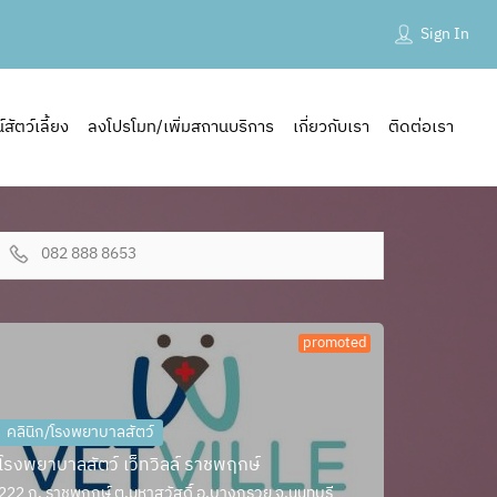
Sign In
ัตว์เลี้ยง
ลงโปรโมท/เพิ่มสถานบริการ
เกี่ยวกับเรา
ติดต่อเรา
082 888 8653
promoted
คลินิก/โรงพยาบาลสัตว์
โรงพยาบาลสัตว์ เว็ทวิลล์ ราชพฤกษ์
222 ถ. ราชพฤกษ์ ต.มหาสวัสดิ์ อ.บางกรวย จ.นนทบุรี