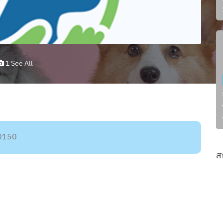
1 See All
20150
ส