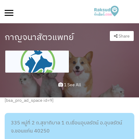
กาญจนาสัตวแพทย์
Share
1 See All
[bsa_pro_ad_space id=9]
335 หมู่ที่ 2 ถ.สุขาถิบาล 1 ต.เขื่อนอุบลรัตน์ อ.อุบลรัตน์
จ.ขอนแก่น 40250