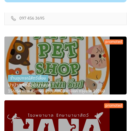
097 456 3695
promoted
ร้านอุปกรณ์สัตว์เลี้ยง
ปาป๊า เพ็ทช็อป บางแค
156/54 ถ. เพชรเกษม บางแคเหนือ บางแค กรุงเทพ 10160
promoted