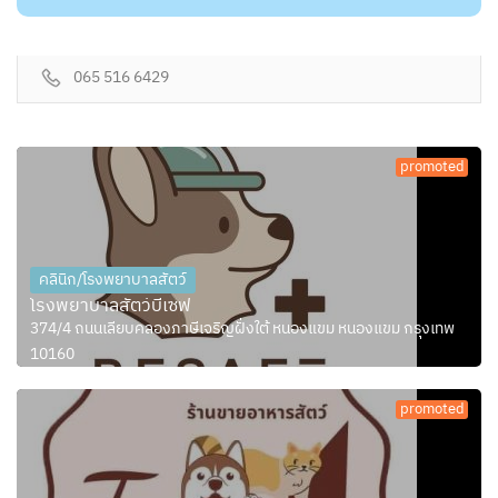
065 516 6429
promoted
คลินิก/โรงพยาบาลสัตว์
โรงพยาบาลสัตว์บีเซฟ
374/4 ถนนเลียบคลองภาษีเจริญฝั่งใต้ หนองแขม หนองแขม กรุงเทพ
10160
promoted