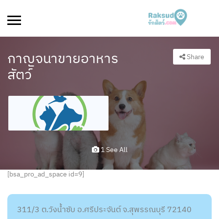
กาญจนาขายอาหาร
Share
สัตว์
1 See All
[bsa_pro_ad_space id=9]
311/3 ต.วังน้ำซับ อ.ศรีประจันต์ จ.สุพรรณบุรี 72140