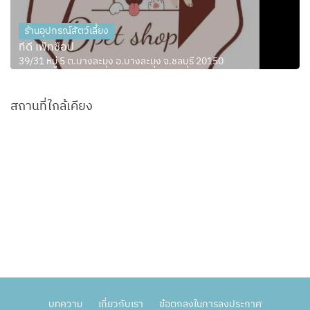
ร้านอุปกรณ์สัตว์เลี้ยง
ทีดี เพ็ทช็อป
39/31 หมู่ 5 ต.บางละมุง อ.บางละมุง จ.ชลบุรี 20150
สถานที่ใกล้เคียง
บทความ
เกี่ยวกับเรา
ข้อตกลงในการลงประกาศ