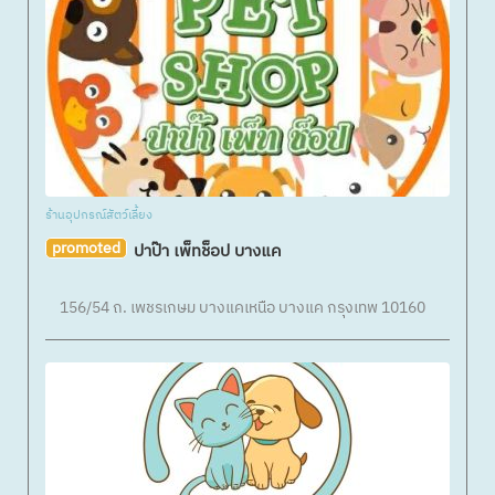
ร้านอุปกรณ์สัตว์เลี้ยง
promoted
ปาป๊า เพ็ทช็อป บางแค
156/54 ถ. เพชรเกษม บางแคเหนือ บางแค กรุงเทพ 10160