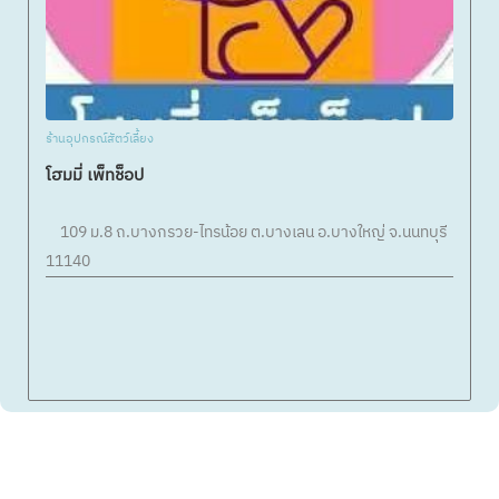
ร้านอุปกรณ์สัตว์เลี้ยง
โฮมมี่ เพ็ทช็อป
109 ม.8 ถ.บางกรวย-ไทรน้อย ต.บางเลน อ.บางใหญ่ จ.นนทบุรี
11140