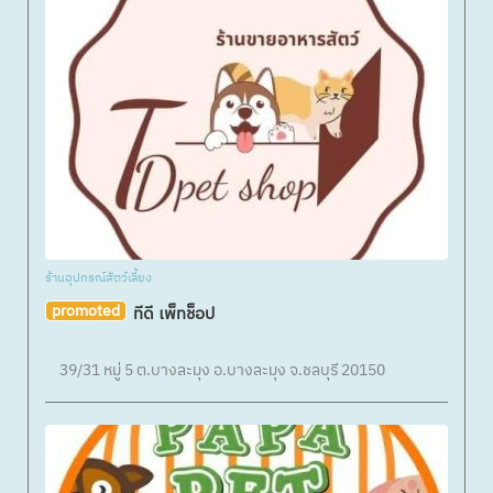
ร้านอุปกรณ์สัตว์เลี้ยง
promoted
ทีดี เพ็ทช็อป
39/31 หมู่ 5 ต.บางละมุง อ.บางละมุง จ.ชลบุรี 20150