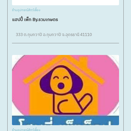
ร้านอุปกรณ์สัตว์เลี้ยง
แฮปปี้ เพ็ท By.รวมเกษตร
333 ต.กุมภวาปี อ.กุมภวาปี จ.อุดรธานี 41110
ร้านอุปกรณ์สัตว์เลี้ยง