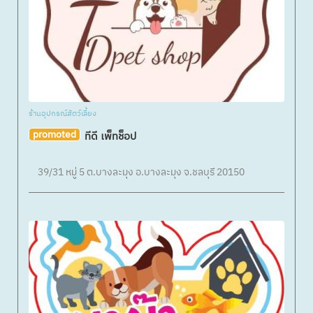
ร้านอุปกรณ์สัตว์เลี้ยง
promoted
ทีดี เพ็ทช็อป
39/31 หมู่ 5 ต.บางละมุง อ.บางละมุง จ.ชลบุรี 20150