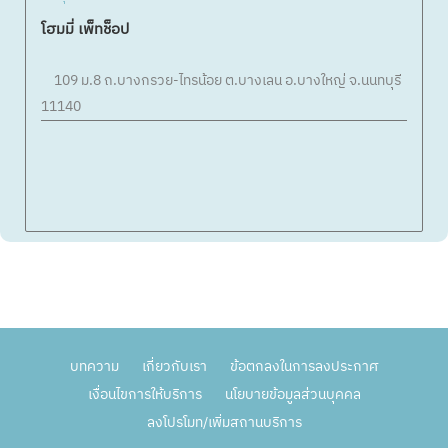
โฮมมี่ เพ็ทช็อป
109 ม.8 ถ.บางกรวย-ไทรน้อย ต.บางเลน อ.บางใหญ่ จ.นนทบุรี
11140
บทความ
เกี่ยวกับเรา
ข้อตกลงในการลงประกาศ
เงื่อนไขการให้บริการ
นโยบายข้อมูลส่วนบุคคล
ลงโปรโมท/เพิ่มสถานบริการ