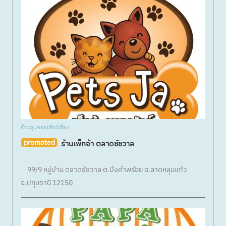
ร้านอุปกรณ์สัตว์เลี้ยง
promoted
ร้านเพ็ทจ้า ตลาดชัชวาล
99/9 หมู่บ้าน ตลาดชัชวาล ต.บึงคำพร้อย อ.ลาดหลุมแก้ว
จ.ปทุมธานี 12150