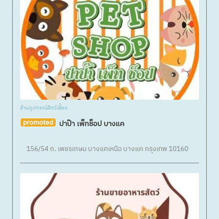
ร้านอุปกรณ์สัตว์เลี้ยง
promoted
ปาป๊า เพ็ทช็อป บางแค
156/54 ถ. เพชรเกษม บางแคเหนือ บางแค กรุงเทพ 10160