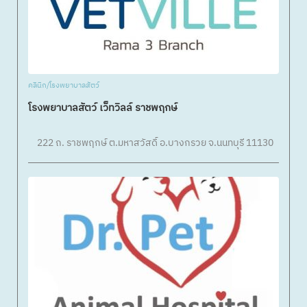
คลินิก/โรงพยาบาลสัตว์
โรงพยาบาลสัตว์ เว็ทวิลล์ ราชพฤกษ์
222 ถ. ราชพฤกษ์ ต.มหาสวัสดิ์ อ.บางกรวย จ.นนทบุรี 11130