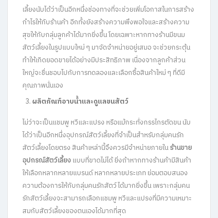
เลี้ยงนับได้ว่าเป็นอีกหนึ่งช่องทางที่จะช่วยเพิ่มโอกาสในการสร้าง
กำไรให้กับร้านค้า อีกทั้งยังสร้างความพึงพอใจและสร้างความ
สุขให้กับกลุ่มลูกค้าได้มากยิ่งขึ้น โดยเฉพาะหากทางร้านมีขนม
สัตว์เลี้ยงในรูปแบบใหม่ ๆ มาจัดจำหน่ายอยู่เสมอ จะช่วยกระตุ้น
ทำให้เกิดยอดขายได้อย่างมีประสิทธิภาพ เนื่องจากลูกค้าส่วน
ใหญ่จะชื่นชอบไปกับการทดลองและเลือกซื้อสินค้าใหม่ ๆ ที่ดีมี
คุณภาพนั่นเอง
ผลิตภัณฑ์อาบน้ำและดูแลขนสัตว์
ไม่ว่าจะเป็นแชมพู หวีและแปรง หรือแม้กระทั่งกรรไกรตัดขน นับ
ได้ว่าเป็นอีกหนึ่งอุปกรณ์สัตว์เลี้ยงที่จำเป็นสำหรับกลุ่มคนรัก
สัตว์เลี้ยงโดยตรง สินค้าเหล่านี้จึงควรมีจำหน่ายภายใน
ร้านขาย
อุปกรณ์สัตว์เลี้ยง
แบบที่ขาดไม่ได้ ยิ่งถ้าหากทางร้านค้ามีสินค้า
ให้เลือกหลากหลายแบรนด์ หลากหลายประเภท ย่อมตอบสนอง
ความต้องการให้กับกลุ่มคนรักสัตว์ได้มากยิ่งขึ้น เพราะกลุ่มคน
รักสัตว์เลี้ยงจะสามารถเลือกแชมพู หวีและแปรงที่มีความเหมาะ
สมกับสัตว์เลี้ยงของตนเองได้มากที่สุด