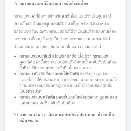
ทรายแมวและที่ขับถ่ายสำหรับสัตว์เลี้ยง
ทรายแมวและที่ขับถ่ายสำหรับสัตว์เลี้ยง นับได้ว่าเป็นอุปกรณ์
สัตว์เลี้ยงที่
ร้านขายอุปกรณ์สัตว์
จำเป็นจะต้องมีจัดจำหน่าย
ตลอดเวลา โดยเฉพาะทรายแมวถือได้ว่าเป็นสินค้าที่กลุ่มคนเลี้ยง
แมวตามหาซื้ออยู่เรื่อย ๆ เป็นจำนวนมากและแทบจะขาดไม่ได้
ปัจจุบันทรายแมวมีหลายประเภทที่ได้รับความนิยม ดังนี้
ทรายแมวเบนไทไนต์
หรือเรียกอีกชื่อหนึ่งได้ว่า
ทรายแมว
ภูเขาไฟ
ผลิตขึ้นจากแร่เบนโทไนต์ เมื่อถูกน้ำจะจับตัวเป็นก้อน
ทันที ทำให้สะดวกต่อการตักทิ้งเป็นอย่างมาก
ทรายแมวที่ผลิตขึ้นจากเศษไม้หรือพืช
ทำให้สามารถย่อย
สลายได้ ทำให้มีข้อดีมากกว่าทรายแมวประเภทอื่น ๆ และนับได้
ว่าเป็นทรายแมวชนิดที่กลุ่มคนรักแมวให้ความนิยมเลือกซื้อ
เป็นอย่างมาก
ทรายแมวแบบคริสตัล
ผลิตขึ้นจากโซเดียมซิลิเกต ดูดซับกลิ่น
และของเหลวได้ดี ไม่จับตัวเป็นก้อน
อาหารเสริม วิตามิน และผลิตภัณฑ์ประเภทยากำจัดเห็บ
หมัด พยาธิ