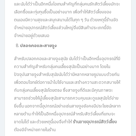
และนับได้ว่าเป็นอีกหนึ่งไอเทมสำคัญที่กลุ่มคนรักสัตว์เลี้ยงมักจะ
เลือกซื้อและทุ่มทุนซื้อเป็นอย่างมาก เพื่อทำให้สัตว์เลี้ยงของ
ตนเองมีความสุขและสนุกสนานได้ในทุก ๆ วัน ด้วยเหตุนี้ร้านจัด
จำหน่ายอุปกรณ์สัตว์เลี้ยงส่วนใหญ่จึงมีสินค้าประเภทนี้จัด
จำหน่ายอยู่ด้วยเสมอ
ปลอกคอและสายจูง
สำหรับปลอกคอและสายจูงสุนัข นับได้ว่าเป็นอีกหนึ่งอุปกรณ์ที่มี
ความสำคัญสำหรับกลุ่มคนเลี้ยงสุนัขเป็นอย่างมาก โดยใน
ปัจจุบันสายจูงสำหรับสุนัขนับได้ว่ามีหลากหลายรูปแบบด้วยกัน
เพื่อตอบโจทย์ต่อการนำไปใช้งานและสร้างความสะดวกสบายให้
กับกลุ่มคนเลี้ยงสุนัขโดยตรง ซึ่งสายจูงที่ดีและมีคุณภาพจะ
สามารถช่วยให้ผู้เลี้ยงสุนัขสามารถควบคุมและดูแลสุนัขได้ง่าย
ยิ่งขึ้น นอกจากนี้อุปกรณ์อย่างเช่นสายจูงยังคงมีประโยชน์หลาก
หลายด้าน ทำให้เป็นอีกหนึ่งอุปกรณ์สำหรับสัตว์เลี้ยงที่แทบจะ
ขาดไม่ได้ และด้วยเหตุนี้เองจึงทำให้
ร้านขายอุปกรณ์สัตว์เลี้ยง
ต้องมีจำหน่ายภายในร้าน