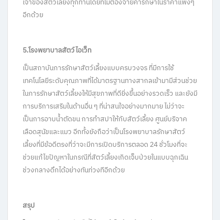
เจ้าของสัตว์เลี้ยงทุกท่านโดยที่ไม่ต้องจ่ายค่ารักษาในราคาแพงๆ
อีกด้วย
5.โรงพยาบาลสัตว์ไอเว็ท
เป็นสถาบันการรักษาสัตว์เลี้ยงแบบครบวงจร ที่มีการใช้
เทคโนโลยีระดับคุณภาพที่ได้มาตรฐานทางสากลเข้ามามีส่วนช่วย
ในการรักษาสัตว์เลี้ยงให้มีสุขภาพที่ดียิ่งขึ้นอย่างรวดเร็ว และยังมี
การบริการเสริมในด้านอื่น ๆ ที่น่าสนใจอย่างมากมาย ไม่ว่าจะ
เป็นการอาบน้ำตัดขน การทำสปาให้กับสัตว์เลี้ยง ศูนย์บริจาค
เลือดสุนัขและแมว อีกทั้งยังถือว่าเป็นโรงพยาบาลรักษาสัตว์
เลี้ยงที่มีข้อดีตรงที่ว่าจะมีการเปิดบริการตลอด 24 ชั่วโมงที่จะ
ช่วยแก้ไขปัญหาในกรณีที่สัตว์เลี้ยงเกิดเจ็บป่วยในแบบฉุกเฉิน
ช่วงกลางดึกได้อย่างทันท่วงทีอีกด้วย
สรุป