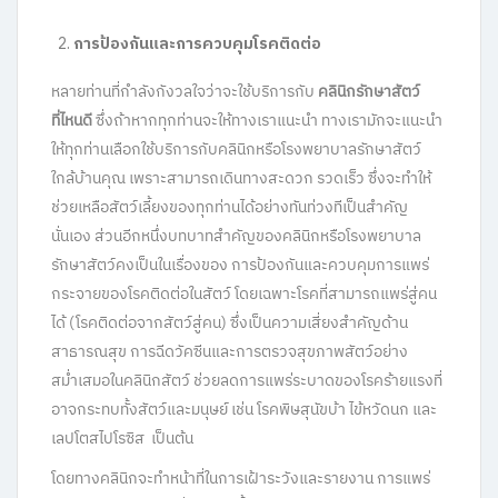
การป้องกันและการควบคุมโรคติดต่อ
หลายท่านที่กำลังกังวลใจว่าจะใช้บริการกับ
คลินิกรักษาสัตว์
ที่ไหนดี
ซึ่งถ้าหากทุกท่านจะให้ทางเราแนะนำ ทางเรามักจะแนะนำ
ให้ทุกท่านเลือกใช้บริการกับคลินิกหรือโรงพยาบาลรักษาสัตว์
ใกล้บ้านคุณ เพราะสามารถเดินทางสะดวก รวดเร็ว ซึ่งจะทำให้
ช่วยเหลือสัตว์เลี้ยงของทุกท่านได้อย่างทันท่วงทีเป็นสำคัญ
นั่นเอง ส่วนอีกหนึ่งบทบาทสำคัญของคลินิกหรือโรงพยาบาล
รักษาสัตว์คงเป็นในเรื่องของ การป้องกันและควบคุมการแพร่
กระจายของโรคติดต่อในสัตว์ โดยเฉพาะโรคที่สามารถแพร่สู่คน
ได้ (โรคติดต่อจากสัตว์สู่คน) ซึ่งเป็นความเสี่ยงสำคัญด้าน
สาธารณสุข การฉีดวัคซีนและการตรวจสุขภาพสัตว์อย่าง
สม่ำเสมอในคลินิกสัตว์ ช่วยลดการแพร่ระบาดของโรคร้ายแรงที่
อาจกระทบทั้งสัตว์และมนุษย์ เช่น โรคพิษสุนัขบ้า ไข้หวัดนก และ
เลปโตสไปโรซิส เป็นต้น
โดยทางคลินิกจะทำหน้าที่ในการเฝ้าระวังและรายงาน การแพร่