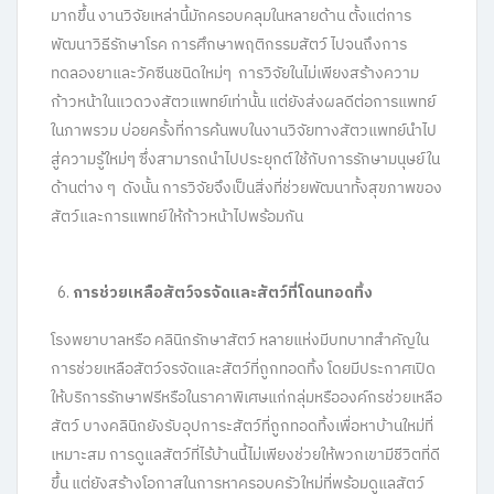
มากขึ้น งานวิจัยเหล่านี้มักครอบคลุมในหลายด้าน ตั้งแต่การ
พัฒนาวิธีรักษาโรค การศึกษาพฤติกรรมสัตว์ ไปจนถึงการ
ทดลองยาและวัคซีนชนิดใหม่ๆ การวิจัยในไม่เพียงสร้างความ
ก้าวหน้าในแวดวงสัตวแพทย์เท่านั้น แต่ยังส่งผลดีต่อการแพทย์
ในภาพรวม บ่อยครั้งที่การค้นพบในงานวิจัยทางสัตวแพทย์นำไป
สู่ความรู้ใหม่ๆ ซึ่งสามารถนำไปประยุกต์ใช้กับการรักษามนุษย์ใน
ด้านต่าง ๆ ดังนั้น การวิจัยจึงเป็นสิ่งที่ช่วยพัฒนาทั้งสุขภาพของ
สัตว์และการแพทย์ให้ก้าวหน้าไปพร้อมกัน
การช่วยเหลือสัตว์จรจัดและสัตว์ที่โดนทอดทิ้ง
โรงพยาบาลหรือ คลินิกรักษาสัตว์ หลายแห่งมีบทบาทสำคัญใน
การช่วยเหลือสัตว์จรจัดและสัตว์ที่ถูกทอดทิ้ง โดยมีประกาศเปิด
ให้บริการรักษาฟรีหรือในราคาพิเศษแก่กลุ่มหรือองค์กรช่วยเหลือ
สัตว์ บางคลินิกยังรับอุปการะสัตว์ที่ถูกทอดทิ้งเพื่อหาบ้านใหม่ที่
เหมาะสม การดูแลสัตว์ที่ไร้บ้านนี้ไม่เพียงช่วยให้พวกเขามีชีวิตที่ดี
ขึ้น แต่ยังสร้างโอกาสในการหาครอบครัวใหม่ที่พร้อมดูแลสัตว์