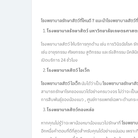
โรงพยาบาลรักษาสัตว์ที่ไหนดี
?
แนะนำโรงพยาบาลสัตว์ที
โรงพยาบาลรักษาสัตว์
มหาวิทยาลัยเกษตรศาสตร
โรงพยาบาลสัตว์ให้บริการทุกด้าน เช่น การวินิจฉัยโรค รั
เช่น อายุรกรรม ศัลยกรรม สูติกรรม และรังสีกรรม มีคลินิ
เปิดบริการ 24 ชั่วโมง
โรงพยาบาลสัตว์ไอเว็ท
โรงพยาบาลสัตว์ไอเว็ท
นับได้ว่าเป็น
โรงพยาบาลรักษาสัต
สามารถรักษาโรคของแมวได้อย่างครบวงจร ไม่ว่าจะเป็น
การสืบพันธุ์ของน้องแมว , ศูนย์การแพทย์เฉพาะด้านกระด
โรงพยาบาลสัตว์ทองหล่อ
หากคุณไม่รู้ว่าจะพาน้องหมาน้องแมวไปรักษาที่
โรงพยาบา
อีกหนึ่งคำตอบที่ดีที่สุดสำหรับคุณได้อย่างแน่นอน เพราะที