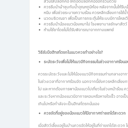
สวมใส่ปลอกคอ ให้ถอดปลอกคอออกร่วมด้วย
ควรรีบนำผ้าชุบกับน้ำอุณหภูมิห้อง หลังจากนั้นให้รีบน
หนีบ เพื่อช่วยระบายความร้อน ควรหลีกเลี่ยงการใช้น้ำเย
นวดบริเวณขา เพื่อเป็นการกระตุ้นให้ระบบมีการไหลเวีย
ควรรีบนำน้องแมวน้องหมาไป
โรงพยาบาลรักษาสัตว์ 
ห้ามใช้ยาโดยไม่ได้รับพิจารณาจากทางแพทย์
วิธีรับมือฮีทสโตรกในแมวควรทำอย่างไร?
ระมัดระวังเพื่อไม่ให้แมวมีกิจกรรมในช่วงอากาศร้อนอ
ควรระมัดระวังและไม่ให้น้องแมวมีกิจกรรมท่ามกลางอากาศ
ในช่วงเวลาที่อากาศร้อนจัด นอกจากนี้ยังควรหลีกเลี่ยง
ไป และหากต้องการพาน้องแมวไปเที่ยวในช่วงหน้าร้อน 
และระวังหากน้องแมวมีอาการหอบหรือหายใจเร็ว อาจเป
เกินไปหรือกำลังจะเป็นฮีทสโตรกนั่นเอง
ควรจัดที่อยู่ของน้องแมวให้มีอากาศถ่ายเทได้สะดวก
เมื่อสัตว์เลี้ยงอยู่ในบ้านควรจัดให้อยู่ในที่ถ่ายเทได้สะด