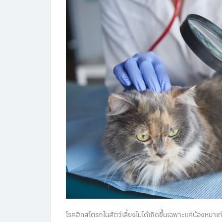
โรคฮีทสโตรกในสัตว์เลี้ยงไม่ได้เกิดขึ้นเฉพาะแค่น้องหมาเท