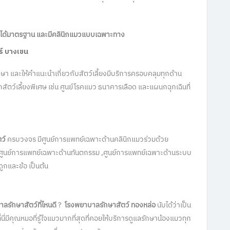
่ได้มาตรฐาน และมีคลินิกแมวแบบเฉพาะทาง
์ บางเขน
กษา และให้คำแนะนำเกี่ยวกับสัตว์เลี้ยงมีบริการครอบคลุมทุกด้าน
กสัตว์เลี้ยงพิเศษ เช่น ศูนย์โรคแมว ธนาคารเลือด และแผนกฉุกเฉินที่
ว์
ครบวงจร มีศูนย์การแพทย์เฉพาะด้านคลินิกแมวร่วมด้วย
ศูนย์การแพทย์เฉพาะด้านทันตกรรม ,ศูนย์การแพทย์เฉพาะด้านระบบ
ูกและข้อ เป็นต้น
ลรักษาสัตว์ที่ไหนดี
?
โรงพยาบาลรักษาสัตว์
ทองหล่อ
นับได้ว่าเป็น
่นี่มีคุณหมอที่รู้ใจแมวมากที่สุดที่คอยให้บริการดูแลรักษาน้องแมวทุก