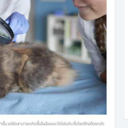
่านั้น แต่ยังสามารถเกิดขึ้นในน้องแมวได้เช่นกัน ซึ่งโรคฮีทสโตรกมัก