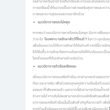
จรสามารถดื่มน้ำได้ โดยที่น้ำต้องสะอาดและสดตลอดเวลาเพ
การเตรียมน้ำให้แมวจรเป็นการช่วยเสริมสุขภาพและความ
ภาพและความสุขของพวกเขาอีกด้วย
แมวมีอาการหอบไม่หยุด
หากพบว่าแมวมีอาการหายใจหอบไม่หยุด มีอาการซึมและ
ว่าจะไป
โรงพยาบาลรักษาสัตว์ที่ไหนดี ?
ในภาวะฉุกเฉินค
เพื่อน้องแมวจะได้รับการรักษาได้ทันท่วงที กรณีนี้การร
ได้ดียิ่งขึ้น การรักษาโรคทางเดินหายใจให้กับน้องแมว
โรคร้ายแรงที่ต้องรักษาอย่างเร่งด่วน
แมวมีอาการตัวร้อนหรือหอบ
เมื่อแมวมีอาการหอบหรือตัวร้อน เราสามารถช่วยลดอาการหอ
ท้อง และขาหนีบ เพื่อช่วยลดอุณหภูมิความร้อนในตัวของน้องแ
ธรรมดาก็เพียงพอแล้ว นอกจากนี้ยังสามารถป้อนน้ำเปล่า น
ร่างกายได้ หากยังไม่พอสามารถเปิดแอร์หรือพัดลมเพื่อช
อาการหอบหรือตัวร้อนนั้นเป็นสิ่งสำคัญที่เราควรทำ เพื่อให
หากทำแล้วน้องแมวอาการไม่ดีขึ้น ควรรีบพาน้องแมวไป