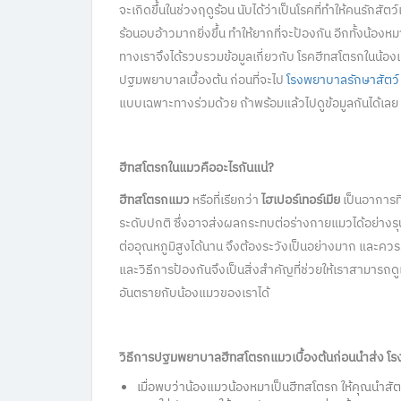
จะเกิดขึ้นในช่วงฤดูร้อน นับได้ว่าเป็นโรคที่ทำให้คนรักสัต
ร้อนอบอ้าวมากยิ่งขึ้น ทำให้ยากที่จะป้องกัน อีกทั้งน้องหม
ทางเราจึงได้รวบรวมข้อมูลเกี่ยวกับ โรคฮีทสโตรกในน้อง
ปฐมพยาบาลเบื้องต้น ก่อนที่จะไป
โรงพยาบาลรักษาสัตว์
แบบเฉพาะทางร่วมด้วย ถ้าพร้อมแล้วไปดูข้อมูลกันได้เลย
ฮีทสโตรก
ในแมวคืออะไรกันแน่?
ฮีทสโตรกแมว
หรือที่เรียกว่า
ไฮเปอร์เทอร์เมีย
เป็นอาการที
ระดับปกติ ซึ่งอาจส่งผลกระทบต่อร่างกายแมวได้อย่างรุนแ
ต่ออุณหภูมิสูงได้นาน จึงต้องระวังเป็นอย่างมาก และคว
และวิธีการป้องกันจึงเป็นสิ่งสำคัญที่ช่วยให้เราสามารถ
อันตรายกับน้องแมวของเราได้
วิธีการปฐมพยาบาล
ฮีทสโตรก
แมวเบื้องต้นก่อนนำส่ง โ
เมื่อพบว่าน้องแมวน้องหมาเป็นฮีทสโตรก ให้คุณนำสัตว