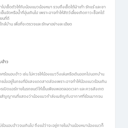
ำไปเช็ดตัวให้กับน้องแมวน้องหมา รวมถึงเช็ดใต้ฝ่าเท้า รักแร้ และขา
็นจัดหรือน้ำที่อุ่นเกินไป เพราะอาจทำให้สัตว์เลี้ยงเกิดภาวะช็อคได้
นที่ดี
ใกล้บ้าน
เพื่อที่จะตรวจและรักษาอย่างละเอียด
บอ้าว
ร้อนอบอ้าว เช่น ไม่ควรให้น้องแมววิ่งเล่นหรือเดินออกไปนอกบ้าน
การนั่งอยู่ในกรงที่มีแสงแดดสาดส่องเพราะอาจทำให้น้องแมวร้อนเกิน
ควรเปิดแอร์ภายในรถยนต์ให้เย็นเพียงพอตลอดเวลา และควรสังเกต
็นสัญญาณที่แสดงว่าน้องแมวกำลังเผชิญกับอากาศที่ร้อนมากจน
วก ไม่ร้อนอบอ้าวจนเกินไป ถึงแม้ว่าจะอยู่ภายในบ้านน้องหมาน้องแมวก็