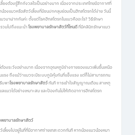
ว์เลี้ยงต้องรู้สึกกังวลใจเป็นอย่างมาก เนื่องจากประเทศไทยมีอากาศที่
าน้องแมวหรือสัตว์เลี้ยงที่มีขนปกคลุมย่อมเป็นฮีทสโตรกได้ง่าย วันนี้
แมวมาฝากกันค่ะ ตั้งแต่โรคฮีทสโตรกในแมวคืออะไร? วิธีรักษา
รวมไปถึงแนะนำ
โรงพยาบาลรักษาสัตว์ที่ไหนดี
ที่มีคลินิกรักษาแมว
่ต้องระวังอย่างมาก เนื่องจากอุณหภูมิร่างกายของแมวเพิ่มขึ้นเหนือ
รง ถึงแม้ว่าแมวจะมีระบบภูมิคุ้มกันที่แข็งแรง แต่ก็ไม่สามารถทน
รรีบพา
โรงพยาบาลรักษาสัตว์
ทันที การเข้าใจสัญญาณเตือน สาเหตุ
ดูแลแมวได้อย่างเหมาะสม และป้องกันไม่ให้เกิดอาการฮีทสโตรก
รงพยาบาลรักษาสัตว์
์เลี้ยงไปอยู่ในที่ที่มีอากาศถ่ายเทสะดวกทันที หากน้องแมวน้องหมา