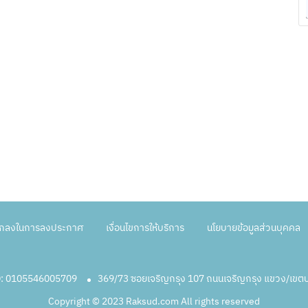
ตกลงในการลงประกาศ
เงื่อนไขการให้บริการ
นโยบายข้อมูลส่วนบุคคล
ID: 0105546005709
369/73 ซอยเจริญกรุง 107 ถนนเจริญกรุง แขวง/เข
Copyright © 2023 Raksud.com All rights reserved