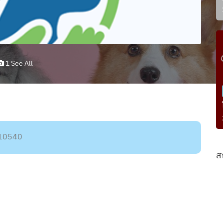
1 See All
 10540
ส