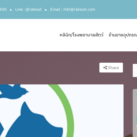
3300
Line : @raksud
Email : mkt@raksud.com
คลินิก/โรงพยาบาลสัตว์
ร้านขายอุปกรณ์ส
Share