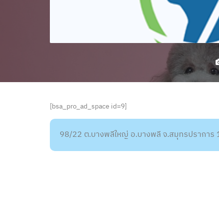
[bsa_pro_ad_space id=9]
98/22 ต.บางพลีใหญ่ อ.บางพลี จ.สมุทรปราการ