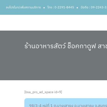
ลงโปรโมท/เพิ่มสถานบริการ
โทร : 0-2291-8445
มือถือ : 09-2243-
ร้านอาหารสัตว์ ช็อคกาดูฟ ส
[bsa_pro_ad_space id=9]
98/3-4 หมู่ที่ 1 ต.บางเสาธง อ.บางเสาธง จ.สม