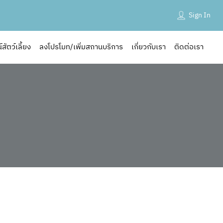
731 ถนนลาดพร้าววังหิน ลาดพร้าว ลาดพร้าว กรุงเทพ
promoted
Sign In
10230
promoted
ัตว์เลี้ยง
ลงโปรโมท/เพิ่มสถานบริการ
เกี่ยวกับเรา
ติดต่อเรา
ถานที่ใกล้เคียง