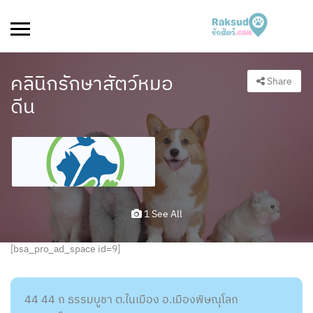
คลินิกรักษาสัตว์หมอ
Share
ดีน
1 See All
[bsa_pro_ad_space id=9]
44 44 ถ ธรรมบูชา ต.ในเมือง อ.เมืองพิษณุโลก