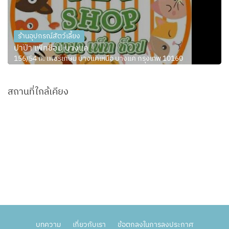
ร้านอุปกรณ์สัตว์เลี้ยง
ปาป๊า เพ็ทช็อป บางแค
156/54 ถ. เพชรเกษม บางแคเหนือ บางแค กรุงเทพ 10160
สถานที่ใกล้เคียง
บทความ
เกี่ยวกับเรา
ข้อตกลงในการลงประกาศ